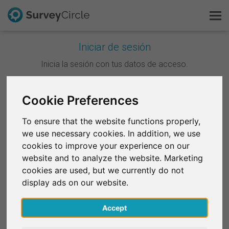
Iniciar de sesión
Esto es SurveyCircle
Inicia la sesión con tus datos de acceso.
Survey Ranking
Continuar con Google
Cookie Preferences
Explorar la investigación
To ensure that the website functions properly,
Continuar con Facebook
we use necessary cookies. In addition, we use
FAQ
cookies to improve your experience on our
website and to analyze the website. Marketing
O
Regístrate gratis
cookies are used, but we currently do not
Correo electrónico
*
display ads on our website.
Iniciar sesión
Accept
English
Contraseña
*