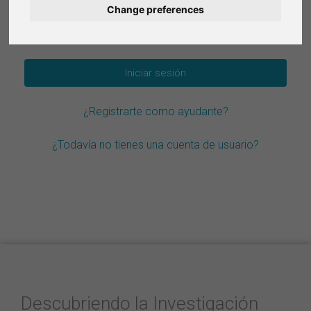
Change preferences
Deutsch
¿Olvidar la contraseña?
Nederlands
Français
¿Registrarte como ayudante?
Italiano
¿Todavía no tienes una cuenta de usuario?
Descubriendo la Investigación