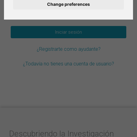
Change preferences
Deutsch
¿Olvidar la contraseña?
Nederlands
Français
¿Registrarte como ayudante?
Italiano
¿Todavía no tienes una cuenta de usuario?
Descubriendo la Investigación