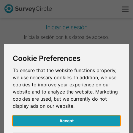
Iniciar de sesión
Esto es SurveyCircle
Inicia la sesión con tus datos de acceso.
Survey Ranking
Continuar con Google
Cookie Preferences
Explorar la investigación
To ensure that the website functions properly,
Continuar con Facebook
we use necessary cookies. In addition, we use
FAQ
cookies to improve your experience on our
website and to analyze the website. Marketing
O
Regístrate gratis
cookies are used, but we currently do not
Correo electrónico
*
display ads on our website.
Iniciar sesión
Accept
English
Contraseña
*