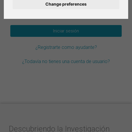
Change preferences
Deutsch
¿Olvidar la contraseña?
Nederlands
Français
¿Registrarte como ayudante?
Italiano
¿Todavía no tienes una cuenta de usuario?
Descubriendo la Investigación