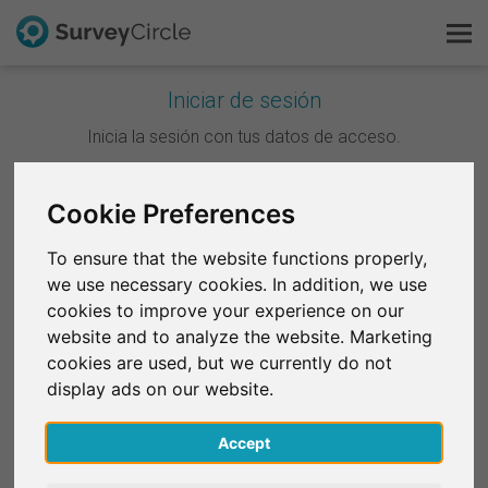
Iniciar de sesión
Esto es SurveyCircle
Inicia la sesión con tus datos de acceso.
Survey Ranking
Continuar con Google
Cookie Preferences
Explorar la investigación
To ensure that the website functions properly,
Continuar con Facebook
we use necessary cookies. In addition, we use
FAQ
cookies to improve your experience on our
website and to analyze the website. Marketing
O
Regístrate gratis
cookies are used, but we currently do not
Correo electrónico
*
display ads on our website.
Iniciar sesión
Accept
English
Contraseña
*