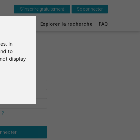
S'inscrire gratuitement
Se connecter
C'est SurveyCircle
urvey Ranking
Explorer la recherche
FAQ
Survey Ranking
es. In
Explorer la recherche
and to
not display
FAQ
S'inscrire gratuitement
S'inscrire
English
 ?
Deutsch