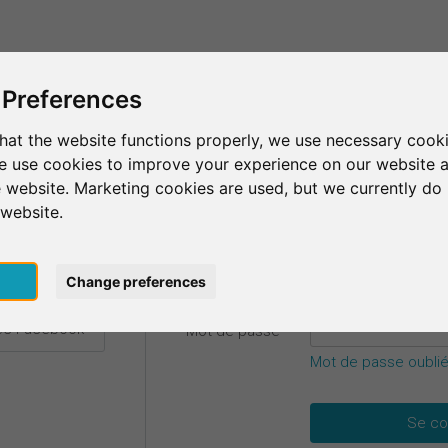
C'est SurveyCircle
Trouver des participants
S
 Preferences
hat the website functions properly, we use necessary cooki
we use cookies to improve your experience on our website 
etails.
 website. Marketing cookies are used, but we currently do 
 website.
E-mail
*
ec Google
pt
Change preferences
vec Facebook
Mot de passe
*
Mot de passe oublié