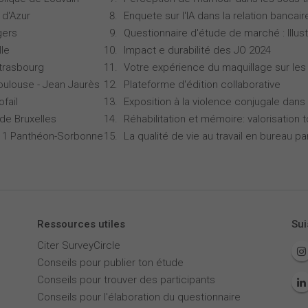
 d'Azur
Enquete sur l'IA dans la relation bancair
gers
Questionnaire d'étude de marché : Illust
lle
Impact e durabilité des JO 2024
Strasbourg
Votre expérience du maquillage sur les
oulouse - Jean Jaurès
Plateforme d'édition collaborative
ofail
Exposition à la violence conjugale dans 
 de Bruxelles
Réhabilitation et mémoire: valorisation 
is 1 Panthéon-Sorbonne
La qualité de vie au travail en bureau 
Ressources utiles
Sui
Citer SurveyCircle
Conseils pour publier ton étude
Conseils pour trouver des participants
Conseils pour l'élaboration du questionnaire