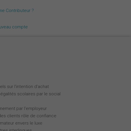
Nederlands
me Contributeur ?
Español
ouveau compte
Italiano
ls sur l'intention d'achat
galités scolaires par le social
gnement par l'employeur
des clients rôle de confiance
ateur envers le luxe
tres interlingues