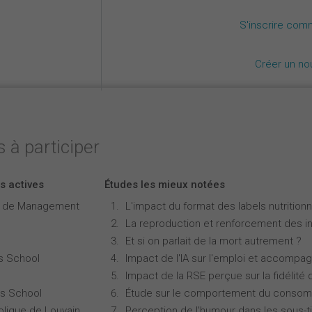
S'inscrire com
Créer un n
 à participer
s actives
Études les mieux notées
e de Management
L'impact du format des labels nutritionne
La reproduction et renforcement des iné
Et si on parlait de la mort autrement ?
s School
Impact de l'IA sur l'emploi et accompa
Impact de la RSE perçue sur la fidélité 
s School
Étude sur le comportement du consomm
olique de Louvain
Perception de l'humour dans les sous-ti