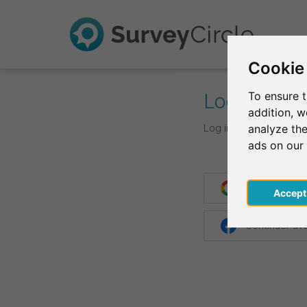
Cookie
Log In
To ensure t
addition, 
Log in with your login d
analyze the
ads on our
Continuer av
Acce
Continuer a