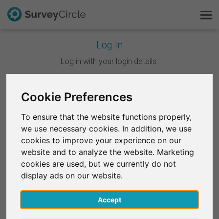
Log In
C'est SurveyCircle
Log in with your login details.
Survey Ranking
Continuer avec Google
Cookie Preferences
Explorer la recherche
To ensure that the website functions properly,
Continuer avec Facebook
we use necessary cookies. In addition, we use
FAQ
cookies to improve your experience on our
website and to analyze the website. Marketing
OU
S'inscrire gratuitement
cookies are used, but we currently do not
E-mail
*
display ads on our website.
S'inscrire
Accept
English
Mot de passe
*