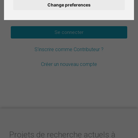
Change preferences
Deutsch
Mot de passe oublié ?
Nederlands
Español
S'inscrire comme Contributeur ?
Italiano
Créer un nouveau compte
Projets de recherche actuels à