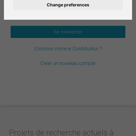
Change preferences
Deutsch
Mot de passe oublié ?
Nederlands
Español
S'inscrire comme Contributeur ?
Italiano
Créer un nouveau compte
Projets de recherche actuels à