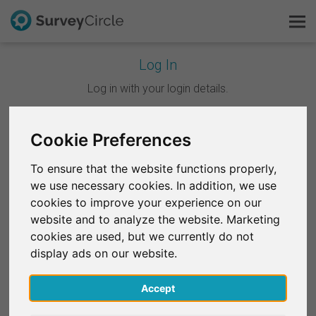
Log In
C'est SurveyCircle
Log in with your login details.
Survey Ranking
Continuer avec Google
Cookie Preferences
Explorer la recherche
To ensure that the website functions properly,
Continuer avec Facebook
we use necessary cookies. In addition, we use
FAQ
cookies to improve your experience on our
website and to analyze the website. Marketing
OU
S'inscrire gratuitement
cookies are used, but we currently do not
E-mail
*
display ads on our website.
S'inscrire
Accept
English
Mot de passe
*