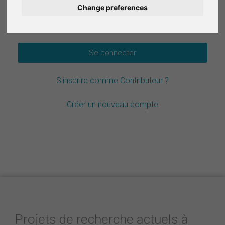
Change preferences
Deutsch
Mot de passe oublié ?
Nederlands
Español
S'inscrire comme Contributeur ?
Italiano
Créer un nouveau compte
Projets de recherche actuels à