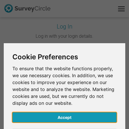
Log In
C'est SurveyCircle
Log in with your login details.
Survey Ranking
Continuer avec Google
Cookie Preferences
Explorer la recherche
To ensure that the website functions properly,
Continuer avec Facebook
we use necessary cookies. In addition, we use
FAQ
cookies to improve your experience on our
website and to analyze the website. Marketing
OU
S'inscrire gratuitement
cookies are used, but we currently do not
E-mail
*
display ads on our website.
S'inscrire
Accept
English
Mot de passe
*