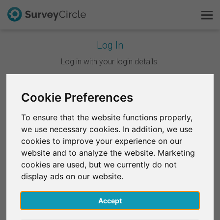
Log In
C'est SurveyCircle
Log in with your login details.
Survey Ranking
Continuer avec Google
Cookie Preferences
Explorer la recherche
To ensure that the website functions properly,
Continuer avec Facebook
we use necessary cookies. In addition, we use
FAQ
cookies to improve your experience on our
website and to analyze the website. Marketing
OU
S'inscrire gratuitement
cookies are used, but we currently do not
E-mail
*
display ads on our website.
S'inscrire
Accept
English
Mot de passe
*