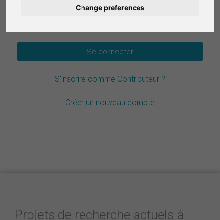
Change preferences
Deutsch
Mot de passe oublié ?
Nederlands
Español
S'inscrire comme Contributeur ?
Italiano
Créer un nouveau compte
Projets de recherche actuels à