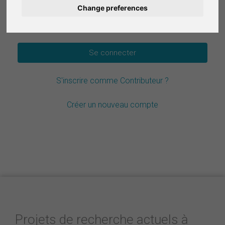
Change preferences
Deutsch
Mot de passe oublié ?
Nederlands
Español
S'inscrire comme Contributeur ?
Italiano
Créer un nouveau compte
Projets de recherche actuels à