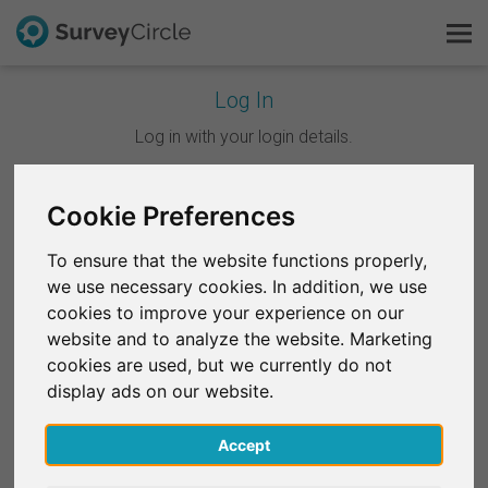
Log In
C'est SurveyCircle
Log in with your login details.
Survey Ranking
Continuer avec Google
Cookie Preferences
Explorer la recherche
To ensure that the website functions properly,
Continuer avec Facebook
we use necessary cookies. In addition, we use
FAQ
cookies to improve your experience on our
website and to analyze the website. Marketing
OU
S'inscrire gratuitement
cookies are used, but we currently do not
E-mail
*
display ads on our website.
S'inscrire
Accept
English
Mot de passe
*