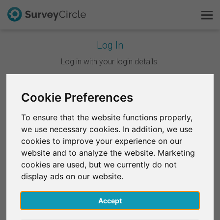
Log In
C'est SurveyCircle
Log in with your login details.
Survey Ranking
Continuer avec Google
Cookie Preferences
Explorer la recherche
To ensure that the website functions properly,
Continuer avec Facebook
we use necessary cookies. In addition, we use
FAQ
cookies to improve your experience on our
website and to analyze the website. Marketing
OU
S'inscrire gratuitement
cookies are used, but we currently do not
E-mail
*
display ads on our website.
S'inscrire
Accept
English
Mot de passe
*