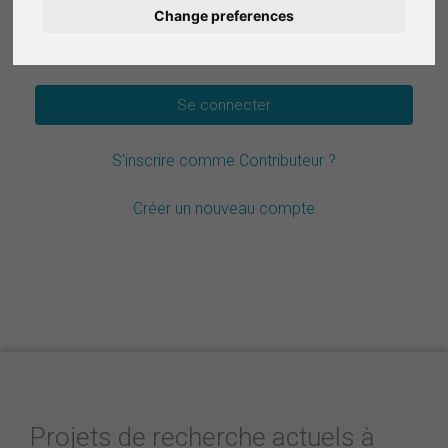
Change preferences
Deutsch
Mot de passe oublié ?
Nederlands
Español
S'inscrire comme Contributeur ?
Italiano
Créer un nouveau compte
Projets de recherche actuels à