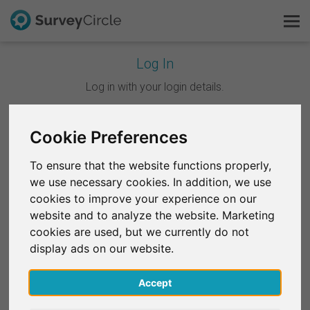
Log In
C'est SurveyCircle
Log in with your login details.
Survey Ranking
Continuer avec Google
Cookie Preferences
Explorer la recherche
To ensure that the website functions properly,
Continuer avec Facebook
we use necessary cookies. In addition, we use
FAQ
cookies to improve your experience on our
website and to analyze the website. Marketing
OU
S'inscrire gratuitement
cookies are used, but we currently do not
E-mail
*
display ads on our website.
S'inscrire
Accept
English
Mot de passe
*