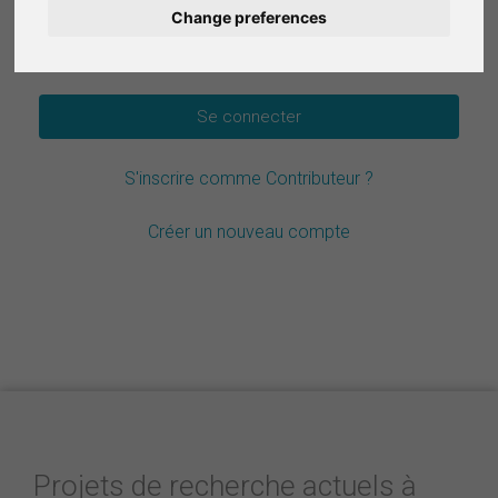
Change preferences
Deutsch
Mot de passe oublié ?
Nederlands
Español
S'inscrire comme Contributeur ?
Italiano
Créer un nouveau compte
Projets de recherche actuels à