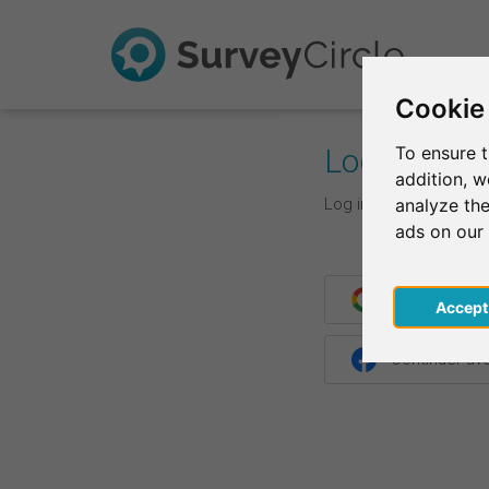
Cookie
Log In
To ensure t
addition, 
Log in with your login d
analyze the
ads on our
Continuer av
Acce
Continuer a