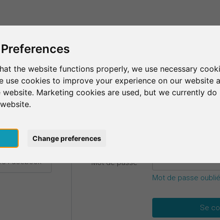
C'est SurveyCircle
Trouver des participants
S
 Preferences
hat the website functions properly, we use necessary cooki
we use cookies to improve your experience on our website 
etails.
 website. Marketing cookies are used, but we currently do 
 website.
E-mail
*
ec Google
pt
Change preferences
vec Facebook
Mot de passe
*
Mot de passe oublié