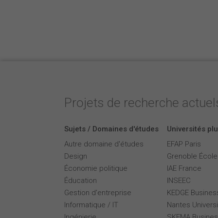
Projets de recherche actuels
Sujets / Domaines d'études
Universités plu
Autre domaine d'études
EFAP Paris
Design
Grenoble Écol
Économie politique
IAE France
Éducation
INSEEC
Gestion d'entreprise
KEDGE Busines
Informatique / IT
Nantes Universi
Ingénierie
SKEMA Busines