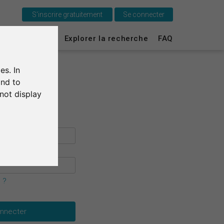
S'inscrire gratuitement
Se connecter
C'est SurveyCircle
urvey Ranking
Explorer la recherche
FAQ
Survey Ranking
es. In
Explorer la recherche
and to
not display
FAQ
S'inscrire gratuitement
S'inscrire
English
 ?
Deutsch