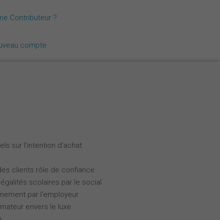
Nederlands
me Contributeur ?
Español
ouveau compte
Italiano
ls sur l'intention d'achat
des clients rôle de confiance
galités scolaires par le social
gnement par l'employeur
ateur envers le luxe
e