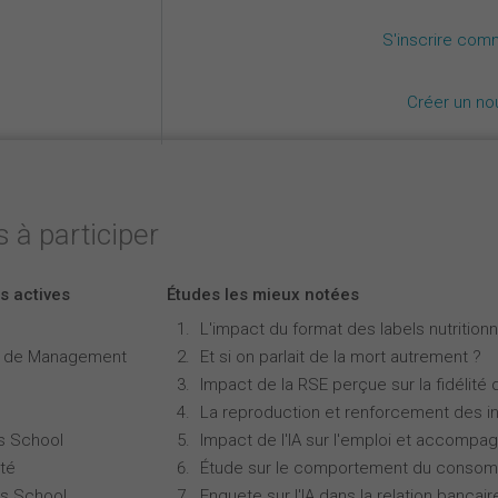
S'inscrire com
Créer un n
 à participer
s actives
Études les mieux notées
L'impact du format des labels nutritionne
e de Management
Et si on parlait de la mort autrement ?
Impact de la RSE perçue sur la fidélité 
La reproduction et renforcement des iné
s School
Impact de l'IA sur l'emploi et accompa
té
Étude sur le comportement du consomm
s School
Enquete sur l'IA dans la relation bancair