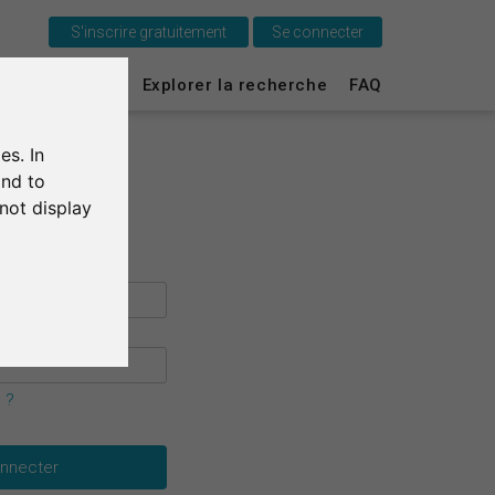
S'inscrire gratuitement
Se connecter
C'est SurveyCircle
urvey Ranking
Explorer la recherche
FAQ
Survey Ranking
es. In
Explorer la recherche
and to
not display
FAQ
S'inscrire gratuitement
S'inscrire
English
 ?
Deutsch