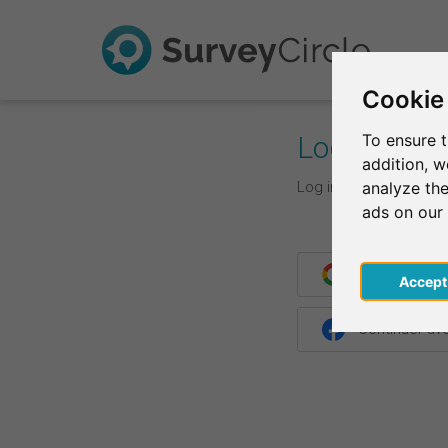
Cookie
Log In
To ensure t
addition, 
Log in with your login d
analyze the
ads on our
Continuer av
Acce
Continuer a