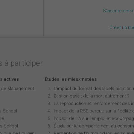
S'inscrire com
Créer un n
 à participer
s actives
Études les mieux notées
e de Management
L'impact du format des labels nutritionne
Et si on parlait de la mort autrement ?
La reproduction et renforcement des iné
s School
Impact de la RSE perçue sur la fidélité 
té
Impact de l'IA sur l'emploi et accompa
s School
Étude sur le comportement du consomm
olique de Louvain
Perception de l'humour dans les sous-ti