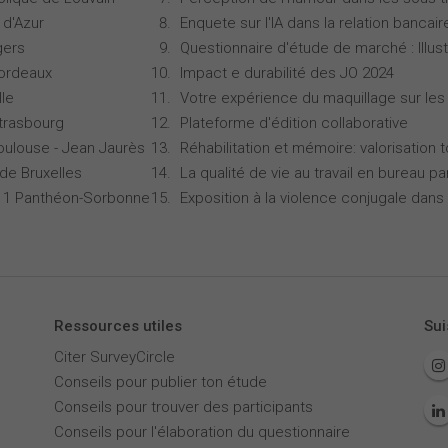
 d'Azur
Enquete sur l'IA dans la relation bancair
gers
Questionnaire d'étude de marché : Illust
Bordeaux
Impact e durabilité des JO 2024
lle
Votre expérience du maquillage sur les
Strasbourg
Plateforme d'édition collaborative
oulouse - Jean Jaurès
Réhabilitation et mémoire: valorisation 
 de Bruxelles
La qualité de vie au travail en bureau 
is 1 Panthéon-Sorbonne
Exposition à la violence conjugale dans 
Ressources utiles
Sui
Citer SurveyCircle
Conseils pour publier ton étude
Conseils pour trouver des participants
Conseils pour l'élaboration du questionnaire