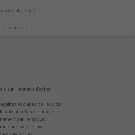
Nederlands
me Contributeur ?
Español
ouveau compte
Italiano
ls sur l'intention d'achat
galités scolaires par le social
des clients rôle de confiance
gnement par l'employeur
ateur envers le luxe
tres interlingues