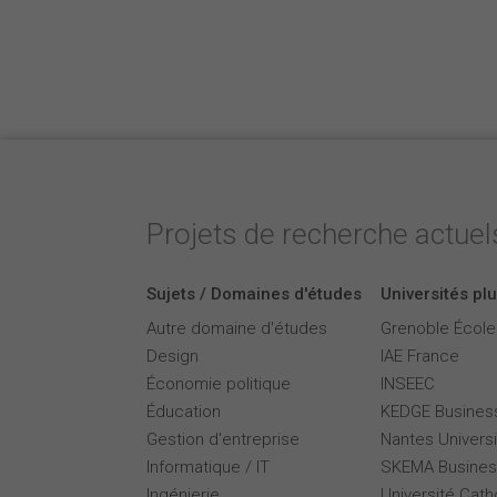
Projets de recherche actuels
Sujets / Domaines d'études
Universités plu
Autre domaine d'études
Grenoble Écol
Design
IAE France
Économie politique
INSEEC
Éducation
KEDGE Busines
Gestion d'entreprise
Nantes Universi
Informatique / IT
SKEMA Busines
Ingénierie
Université Cath