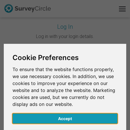
Log In
C'est SurveyCircle
Log in with your login details.
Survey Ranking
Continuer avec Google
Cookie Preferences
Explorer la recherche
To ensure that the website functions properly,
Continuer avec Facebook
we use necessary cookies. In addition, we use
FAQ
cookies to improve your experience on our
website and to analyze the website. Marketing
OU
S'inscrire gratuitement
cookies are used, but we currently do not
E-mail
*
display ads on our website.
S'inscrire
Accept
English
Mot de passe
*