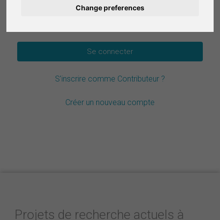
Change preferences
Deutsch
Mot de passe oublié ?
Nederlands
Español
S'inscrire comme Contributeur ?
Italiano
Créer un nouveau compte
Projets de recherche actuels à