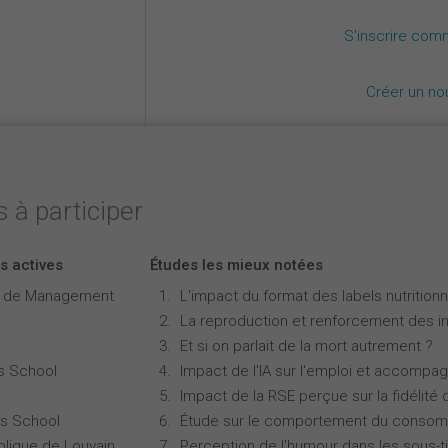
S'inscrire com
Créer un n
 à participer
s actives
Études les mieux notées
e de Management
L'impact du format des labels nutritionne
La reproduction et renforcement des iné
Et si on parlait de la mort autrement ?
s School
Impact de l'IA sur l'emploi et accompa
Impact de la RSE perçue sur la fidélité 
s School
Étude sur le comportement du consomm
olique de Louvain
Perception de l'humour dans les sous-ti