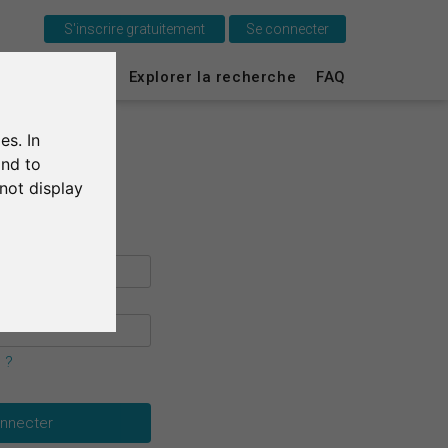
S'inscrire gratuitement
Se connecter
C'est SurveyCircle
urvey Ranking
Explorer la recherche
FAQ
Survey Ranking
es. In
Explorer la recherche
and to
not display
FAQ
S'inscrire gratuitement
S'inscrire
English
 ?
Deutsch