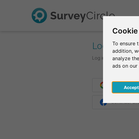
Cookie
Log In
To ensure t
addition, 
Log in with your login d
analyze the
ads on our
Continuer av
Acce
Continuer a