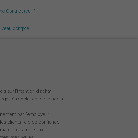
Nederlands
me Contributeur ?
Español
ouveau compte
Italiano
ls sur l'intention d'achat
galités scolaires par le social
gnement par l'employeur
des clients rôle de confiance
ateur envers le luxe
tres interlingues