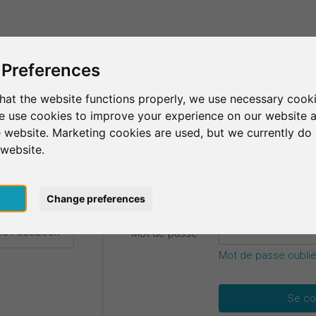
C'est SurveyCircle
Trouver des participants
S
 Preferences
hat the website functions properly, we use necessary cooki
we use cookies to improve your experience on our website 
etails.
 website. Marketing cookies are used, but we currently do 
 website.
E-mail
*
ec Google
pt
Change preferences
vec Facebook
Mot de passe
*
Mot de passe oublié