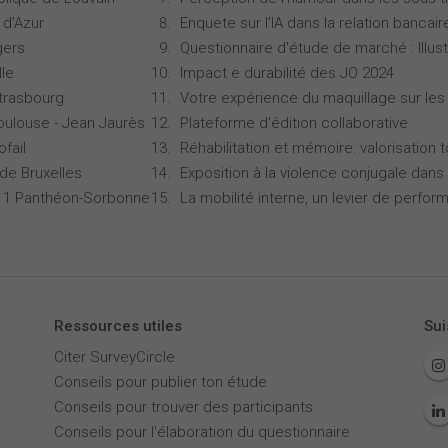
 d'Azur
Enquete sur l'IA dans la relation bancair
gers
Questionnaire d'étude de marché : Illust
lle
Impact e durabilité des JO 2024
Strasbourg
Votre expérience du maquillage sur les
oulouse - Jean Jaurès
Plateforme d'édition collaborative
ofail
Réhabilitation et mémoire: valorisation 
 de Bruxelles
Exposition à la violence conjugale dans 
is 1 Panthéon-Sorbonne
La mobilité interne, un levier de perfor
Ressources utiles
Sui
Citer SurveyCircle
Conseils pour publier ton étude
Conseils pour trouver des participants
Conseils pour l'élaboration du questionnaire