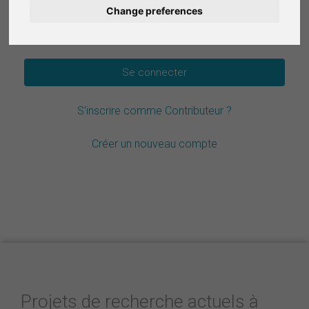
Change preferences
Deutsch
Mot de passe oublié ?
Nederlands
Español
S'inscrire comme Contributeur ?
Italiano
Créer un nouveau compte
Projets de recherche actuels à