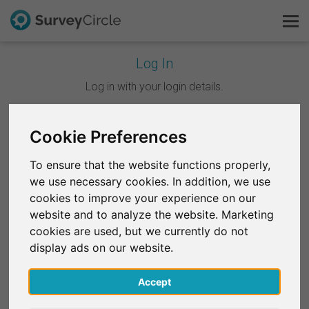
Log In
C'est SurveyCircle
Log in with your login details.
Survey Ranking
Continuer avec Google
Cookie Preferences
Explorer la recherche
To ensure that the website functions properly,
Continuer avec Facebook
we use necessary cookies. In addition, we use
FAQ
cookies to improve your experience on our
website and to analyze the website. Marketing
OU
S'inscrire gratuitement
cookies are used, but we currently do not
E-mail
*
display ads on our website.
S'inscrire
Accept
English
Mot de passe
*