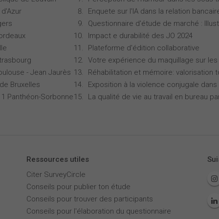
 d'Azur
Enquete sur l'IA dans la relation bancair
gers
Questionnaire d'étude de marché : Illust
Bordeaux
Impact e durabilité des JO 2024
lle
Plateforme d'édition collaborative
Strasbourg
Votre expérience du maquillage sur les
oulouse - Jean Jaurès
Réhabilitation et mémoire: valorisation 
 de Bruxelles
Exposition à la violence conjugale dans 
is 1 Panthéon-Sorbonne
La qualité de vie au travail en bureau 
Ressources utiles
Sui
Citer SurveyCircle
Conseils pour publier ton étude
Conseils pour trouver des participants
Conseils pour l'élaboration du questionnaire