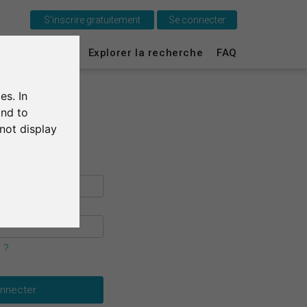
S'inscrire gratuitement
Se connecter
C'est SurveyCircle
urvey Ranking
Explorer la recherche
FAQ
Survey Ranking
es. In
Explorer la recherche
and to
not display
FAQ
S'inscrire gratuitement
S'inscrire
English
 ?
Deutsch