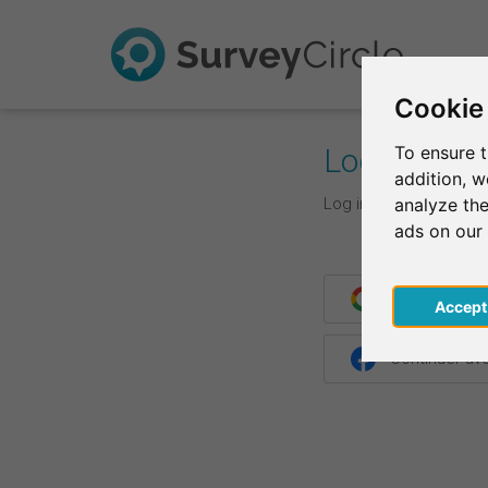
Cookie
Log In
To ensure t
addition, 
Log in with your login d
analyze the
ads on our
Continuer av
Acce
Continuer a