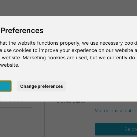
C'est SurveyCircle
Trouver des participants
S
 Preferences
hat the website functions properly, we use necessary cooki
we use cookies to improve your experience on our website 
etails.
 website. Marketing cookies are used, but we currently do 
 website.
E-mail
*
ec Google
pt
Change preferences
vec Facebook
Mot de passe
*
Mot de passe oublié