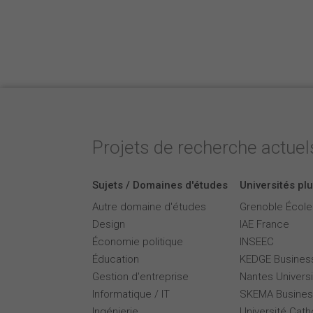
Projets de recherche actuels
Sujets / Domaines d'études
Universités plu
Autre domaine d'études
Grenoble Écol
Design
IAE France
Économie politique
INSEEC
Éducation
KEDGE Busines
Gestion d'entreprise
Nantes Universi
Informatique / IT
SKEMA Busines
Ingénierie
Université Cath