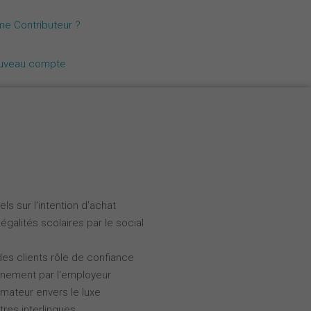
Nederlands
me Contributeur ?
Español
ouveau compte
Italiano
ls sur l'intention d'achat
galités scolaires par le social
des clients rôle de confiance
gnement par l'employeur
ateur envers le luxe
tres interlingues