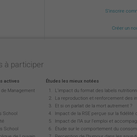
S'inscrire com
Créer un n
 à participer
s actives
Études les mieux notées
e de Management
L'impact du format des labels nutritionne
La reproduction et renforcement des iné
Et si on parlait de la mort autrement ?
s School
Impact de la RSE perçue sur la fidélité 
té
Impact de l'IA sur l'emploi et accompa
s School
Étude sur le comportement du consomm
olique de Louvain
Perception de l'humour dans les sous-ti