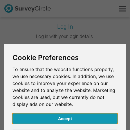
Log In
C'est SurveyCircle
Log in with your login details.
Survey Ranking
Continuer avec Google
Cookie Preferences
Explorer la recherche
To ensure that the website functions properly,
Continuer avec Facebook
we use necessary cookies. In addition, we use
FAQ
cookies to improve your experience on our
website and to analyze the website. Marketing
OU
S'inscrire gratuitement
cookies are used, but we currently do not
E-mail
*
display ads on our website.
S'inscrire
Accept
English
Mot de passe
*