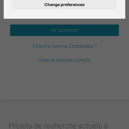
Change preferences
Deutsch
Mot de passe oublié ?
Nederlands
Español
S'inscrire comme Contributeur ?
Italiano
Créer un nouveau compte
Projets de recherche actuels à