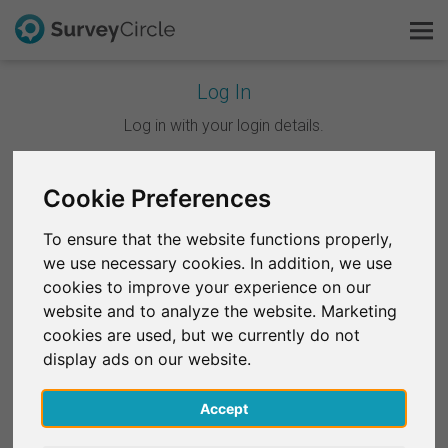
Log In
C'est SurveyCircle
Log in with your login details.
Survey Ranking
Continuer avec Google
Cookie Preferences
Explorer la recherche
To ensure that the website functions properly,
Continuer avec Facebook
we use necessary cookies. In addition, we use
FAQ
cookies to improve your experience on our
website and to analyze the website. Marketing
OU
S'inscrire gratuitement
cookies are used, but we currently do not
E-mail
*
display ads on our website.
S'inscrire
Accept
English
Mot de passe
*