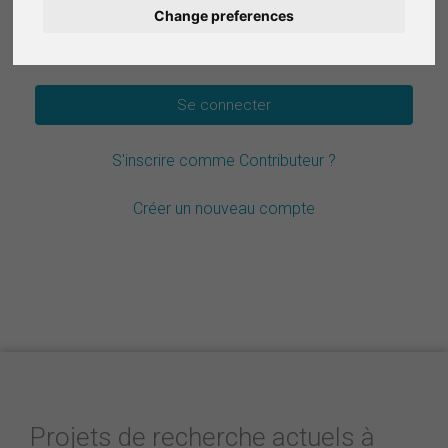
Change preferences
Deutsch
Mot de passe oublié ?
Nederlands
Español
S'inscrire comme Contributeur ?
Italiano
Créer un nouveau compte
Projets de recherche actuels à