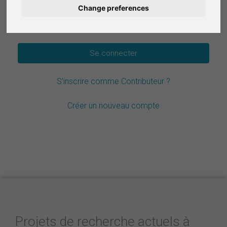
Change preferences
Deutsch
Mot de passe oublié ?
Nederlands
Español
S'inscrire comme Contributeur ?
Italiano
Créer un nouveau compte
Projets de recherche actuels à