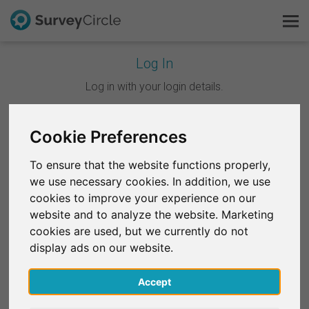
Log In
C'est SurveyCircle
Log in with your login details.
Survey Ranking
Continuer avec Google
Cookie Preferences
Explorer la recherche
To ensure that the website functions properly,
Continuer avec Facebook
we use necessary cookies. In addition, we use
FAQ
cookies to improve your experience on our
website and to analyze the website. Marketing
OU
S'inscrire gratuitement
cookies are used, but we currently do not
E-mail
*
display ads on our website.
S'inscrire
Accept
English
Mot de passe
*