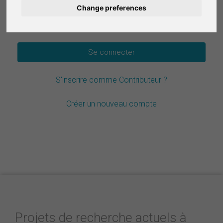
Change preferences
Deutsch
Mot de passe oublié ?
Nederlands
Español
S'inscrire comme Contributeur ?
Italiano
Créer un nouveau compte
Projets de recherche actuels à