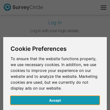
Log In
C'est SurveyCircle
Log in with your login details.
Survey Ranking
Continuer avec Google
Cookie Preferences
Explorer la recherche
To ensure that the website functions properly,
Continuer avec Facebook
we use necessary cookies. In addition, we use
FAQ
cookies to improve your experience on our
website and to analyze the website. Marketing
OU
S'inscrire gratuitement
cookies are used, but we currently do not
E-mail
*
display ads on our website.
S'inscrire
Accept
English
Mot de passe
*