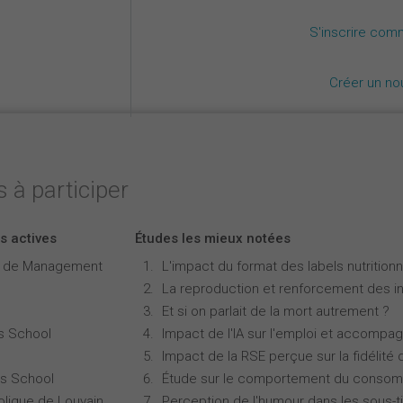
S'inscrire com
Créer un n
 à participer
s actives
Études les mieux notées
e de Management
L'impact du format des labels nutritionne
La reproduction et renforcement des iné
Et si on parlait de la mort autrement ?
s School
Impact de l'IA sur l'emploi et accompa
Impact de la RSE perçue sur la fidélité 
s School
Étude sur le comportement du consomm
olique de Louvain
Perception de l'humour dans les sous-ti