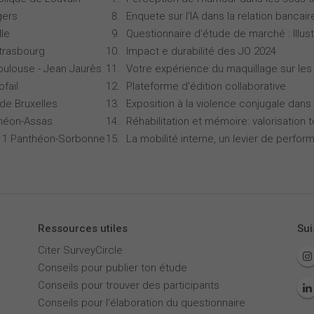
gers
Enquete sur l'IA dans la relation bancair
lle
Questionnaire d'étude de marché : Illust
Strasbourg
Impact e durabilité des JO 2024
oulouse - Jean Jaurès
Votre expérience du maquillage sur les
ofail
Plateforme d'édition collaborative
 de Bruxelles
Exposition à la violence conjugale dans 
théon-Assas
Réhabilitation et mémoire: valorisation 
is 1 Panthéon-Sorbonne
La mobilité interne, un levier de perfor
Ressources utiles
Sui
Citer SurveyCircle
Conseils pour publier ton étude
Conseils pour trouver des participants
Conseils pour l'élaboration du questionnaire