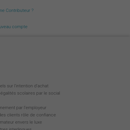
Nederlands
me Contributeur ?
Español
ouveau compte
Italiano
ls sur l'intention d'achat
galités scolaires par le social
gnement par l'employeur
des clients rôle de confiance
ateur envers le luxe
tres interlingues