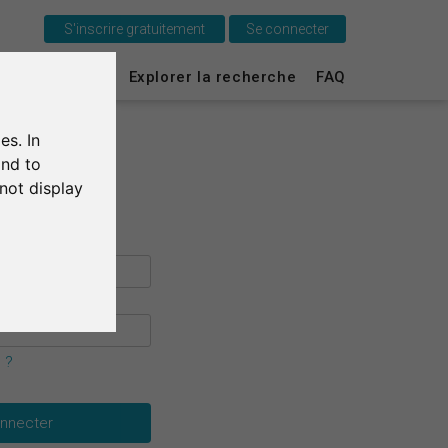
S'inscrire gratuitement
Se connecter
C'est SurveyCircle
urvey Ranking
Explorer la recherche
FAQ
Survey Ranking
es. In
Explorer la recherche
and to
not display
FAQ
S'inscrire gratuitement
S'inscrire
English
 ?
Deutsch