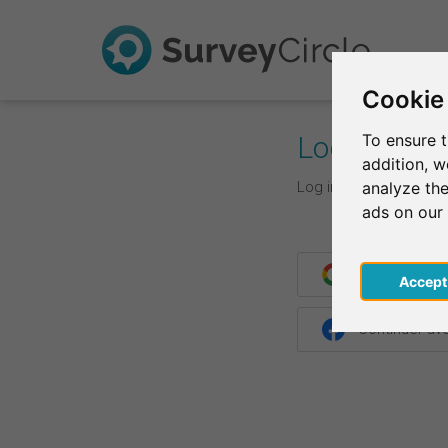
Cookie
Log In
To ensure t
addition, 
Log in with your login d
analyze the
ads on our
Continuer av
Acce
Continuer a