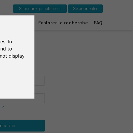
S'inscrire gratuitement
Se connecter
C'est SurveyCircle
urvey Ranking
Explorer la recherche
FAQ
Survey Ranking
es. In
Explorer la recherche
and to
not display
FAQ
S'inscrire gratuitement
S'inscrire
English
 ?
Deutsch