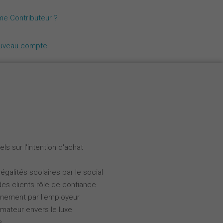
Nederlands
me Contributeur ?
Español
ouveau compte
Italiano
ls sur l'intention d'achat
galités scolaires par le social
des clients rôle de confiance
gnement par l'employeur
ateur envers le luxe
e