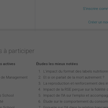
S'inscrire com
Créer un n
 à participer
s actives
Études les mieux notées
L'impact du format des labels nutritionne
e de Management
Et si on parlait de la mort autrement ?
La reproduction et renforcement des iné
Impact de la RSE perçue sur la fidélité 
s School
Impact de l'IA sur l'emploi et accompa
té
Étude sur le comportement du consomm
s School
Enquete sur l'IA dans la relation bancair