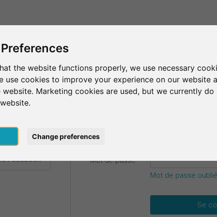
C'est SurveyCircle
Trouver des participants
S
 Preferences
hat the website functions properly, we use necessary cooki
we use cookies to improve your experience on our website 
etails.
 website. Marketing cookies are used, but we currently do 
 website.
E-mail
*
ec Google
pt
Change preferences
vec Facebook
Mot de passe
*
Mot de passe oublié