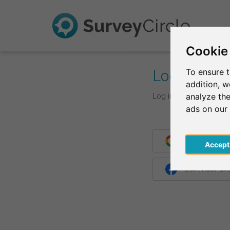
Cookie
Log In
To ensure t
addition, 
Log in with your login d
analyze the
ads on our
Continuer av
Acce
Continuer a