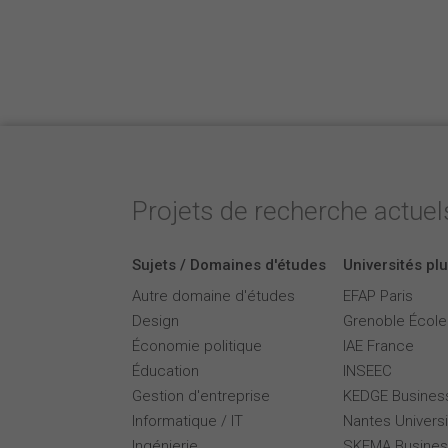
Projets de recherche actuels
Sujets / Domaines d'études
Universités plu
Autre domaine d'études
EFAP Paris
Design
Grenoble Écol
Économie politique
IAE France
Éducation
INSEEC
Gestion d'entreprise
KEDGE Busines
Informatique / IT
Nantes Universi
Ingénierie
SKEMA Busines