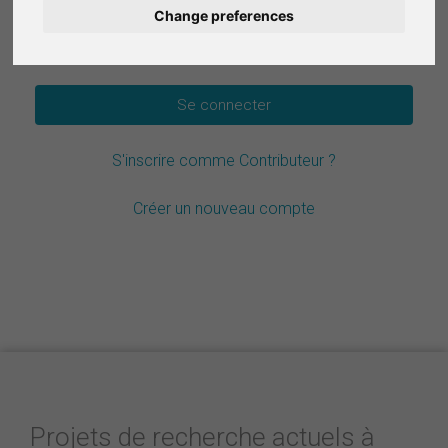
Change preferences
Deutsch
Mot de passe oublié ?
Nederlands
Español
S'inscrire comme Contributeur ?
Italiano
Créer un nouveau compte
Projets de recherche actuels à