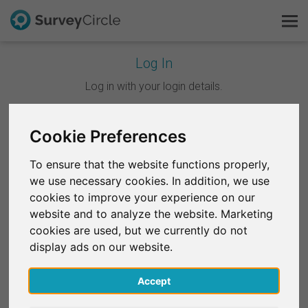
Log In
C'est SurveyCircle
Log in with your login details.
Survey Ranking
Continuer avec Google
Cookie Preferences
Explorer la recherche
To ensure that the website functions properly,
Continuer avec Facebook
we use necessary cookies. In addition, we use
FAQ
cookies to improve your experience on our
website and to analyze the website. Marketing
OU
S'inscrire gratuitement
cookies are used, but we currently do not
E-mail
*
display ads on our website.
S'inscrire
Accept
English
Mot de passe
*