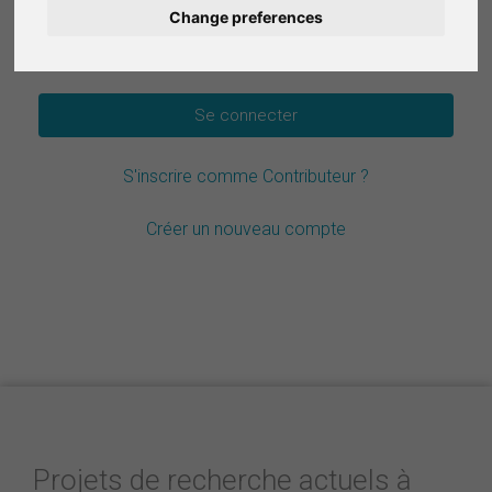
Change preferences
Deutsch
Mot de passe oublié ?
Nederlands
Español
S'inscrire comme Contributeur ?
Italiano
Créer un nouveau compte
Projets de recherche actuels à