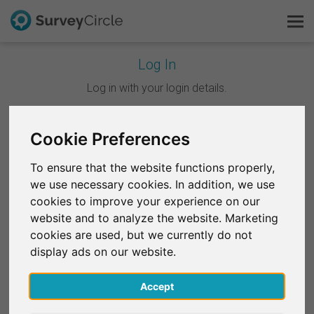
Log In
C'est SurveyCircle
Log in with your login details.
Survey Ranking
Continuer avec Google
Cookie Preferences
Explorer la recherche
To ensure that the website functions properly,
Continuer avec Facebook
we use necessary cookies. In addition, we use
FAQ
cookies to improve your experience on our
website and to analyze the website. Marketing
OU
S'inscrire gratuitement
cookies are used, but we currently do not
E-mail
*
display ads on our website.
S'inscrire
Accept
English
Mot de passe
*