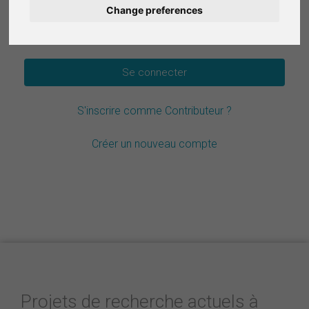
Change preferences
Deutsch
Mot de passe oublié ?
Nederlands
Español
S'inscrire comme Contributeur ?
Italiano
Créer un nouveau compte
Projets de recherche actuels à