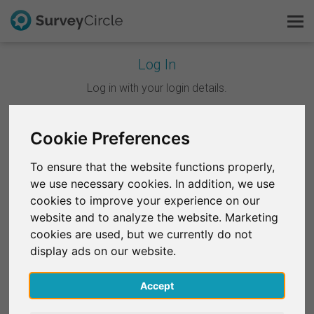
Log In
C'est SurveyCircle
Log in with your login details.
Survey Ranking
Continuer avec Google
Cookie Preferences
Explorer la recherche
To ensure that the website functions properly,
Continuer avec Facebook
we use necessary cookies. In addition, we use
FAQ
cookies to improve your experience on our
website and to analyze the website. Marketing
OU
S'inscrire gratuitement
cookies are used, but we currently do not
E-mail
*
display ads on our website.
S'inscrire
Accept
English
Mot de passe
*