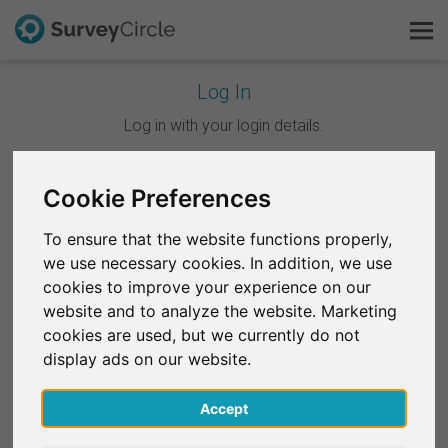
Log In
C'est SurveyCircle
Log in with your login details.
Survey Ranking
Continuer avec Google
Cookie Preferences
Explorer la recherche
To ensure that the website functions properly,
Continuer avec Facebook
we use necessary cookies. In addition, we use
FAQ
cookies to improve your experience on our
website and to analyze the website. Marketing
OU
S'inscrire gratuitement
cookies are used, but we currently do not
E-mail
*
display ads on our website.
S'inscrire
Accept
English
Mot de passe
*