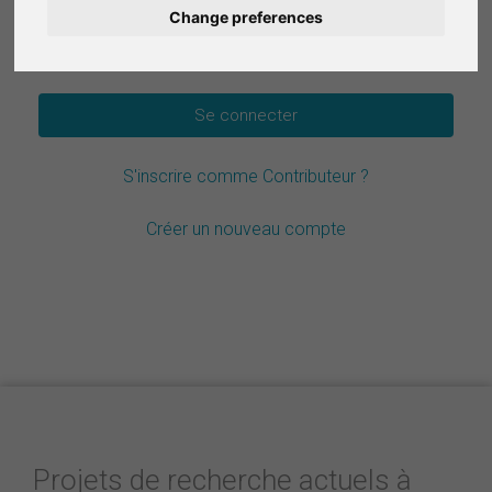
Change preferences
Deutsch
Mot de passe oublié ?
Nederlands
Español
S'inscrire comme Contributeur ?
Italiano
Créer un nouveau compte
Projets de recherche actuels à