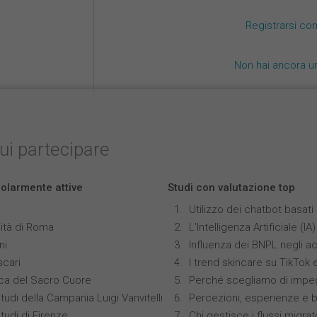
Registrarsi co
Non hai ancora u
cui partecipare
colarmente attive
Studi con valutazione top
Utilizzo dei chatbot basat
ità di Roma
L'Intelligenza Artificiale 
ni
Influenza dei BNPL negli ac
scari
I trend skincare su TikTok
ica del Sacro Cuore
Perché scegliamo di impeg
tudi della Campania Luigi Vanvitelli
Percezioni, esperienze e 
tudi di Firenze
Chi gestisce i flussi migrat