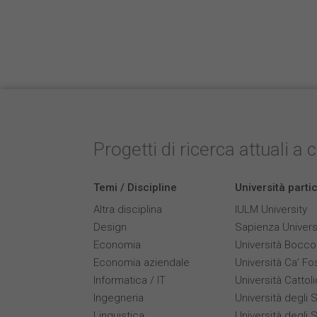
Progetti di ricerca attuali a 
Temi / Discipline
Università parti
Altra disciplina
IULM University
Design
Sapienza Univers
Economia
Università Bocco
Economia aziendale
Università Ca’ Fo
Informatica / IT
Università Cattol
Ingegneria
Università degli S
Linguistica
Università degli S