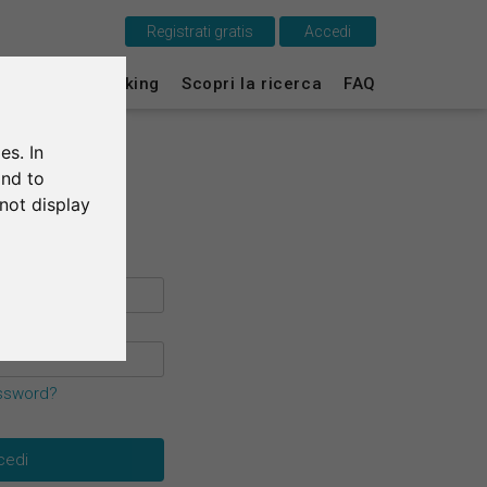
Registrati gratis
Accedi
Questo è SurveyCircle
ti
Survey Ranking
Scopri la ricerca
FAQ
Survey Ranking
es. In
Scopri la ricerca
and to
not display
FAQ
Registrati gratis
Accedi
English
assword?
Deutsch