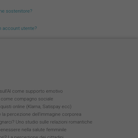
Nederlands
me sostenitore?
Español
n account utente?
Français
i sull'AI come supporto emotivo
(IA) come compagno sociale
quisti online (Klarna, Satispay ecc)
 e la percezione dell'immagine corporea
narci? Uno studio sulle relazioni romantiche
benessere nella salute femminile
ori? La percezione dei cittadini