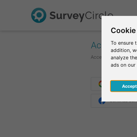
Cookie
Accedi
To ensure t
addition, 
Accedi qui con le tue 
analyze the
ads on our
Continua con
Acce
Continua co