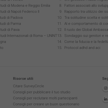
Studi di Modena e Reggio Emilia
Fattori associati allo svilu
tudi di Napoli Federico II
Rapporto tra utilizzo dei s
studi di Padova
Tra solitudine scelta e sol
studi di Parma
AI e comportamento di co
tudi di Pavia
Il ruolo dei Global Ambass
Studi Internazionali di Roma – UNINT
Sondaggio sui genitori e r
ogna
Come la fiducia e la fedelt
nto
Protocol adhd and aci
Risorse utili
Seg
Citare SurveyCircle
Consigli per pubblicare il tuo studio
Consigli per reclutare molti partecipanti
Consigli per creare un buon questionario