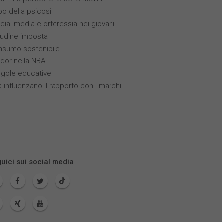
ppo della psicosi
ocial media e ortoressia nei giovani
itudine imposta
nsumo sostenibile
ador nella NBA
egole educative
à influenzano il rapporto con i marchi
uici sui social media