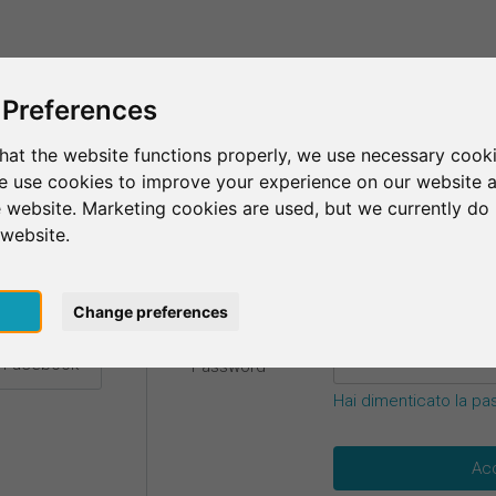
Questo è SurveyCircle
Trova partecipan
 Preferences
hat the website functions properly, we use necessary cooki
we use cookies to improve your experience on our website 
credenziali.
 website. Marketing cookies are used, but we currently do 
 website.
E-mail
*
 Google
pt
Change preferences
n Facebook
Password
*
Hai dimenticato la p