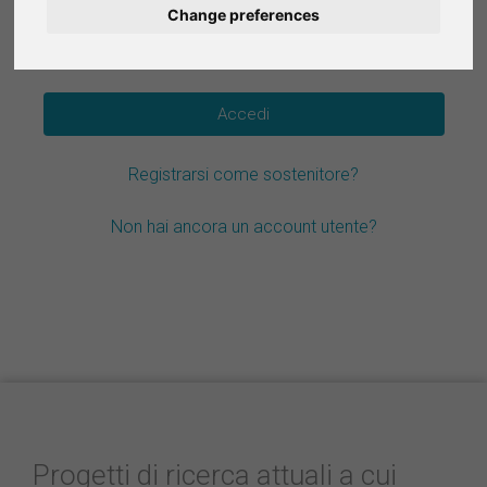
Change preferences
Deutsch
Hai dimenticato la password?
Nederlands
Español
Registrarsi come sostenitore?
Français
Non hai ancora un account utente?
Progetti di ricerca attuali a cui