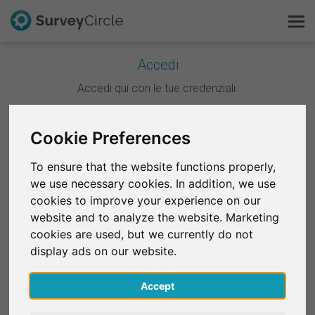
Accedi
Questo è SurveyCircle
Accedi qui con le tue credenziali.
Survey Ranking
Continua con Google
Cookie Preferences
Scopri la ricerca
To ensure that the website functions properly,
Continua con Facebook
we use necessary cookies. In addition, we use
FAQ
cookies to improve your experience on our
website and to analyze the website. Marketing
OPPURE
Registrati gratis
cookies are used, but we currently do not
E-mail
*
display ads on our website.
Accedi
Accept
English
Password
*