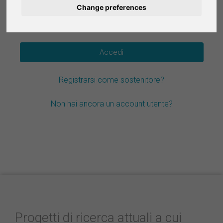
Change preferences
Deutsch
Hai dimenticato la password?
Nederlands
Español
Registrarsi come sostenitore?
Français
Non hai ancora un account utente?
Progetti di ricerca attuali a cui