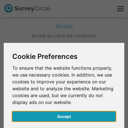
Accedi
Questo è SurveyCircle
Accedi qui con le tue credenziali.
Survey Ranking
Continua con Google
Cookie Preferences
Scopri la ricerca
To ensure that the website functions properly,
Continua con Facebook
we use necessary cookies. In addition, we use
FAQ
cookies to improve your experience on our
website and to analyze the website. Marketing
OPPURE
Registrati gratis
cookies are used, but we currently do not
E-mail
*
display ads on our website.
Accedi
Accept
English
Password
*