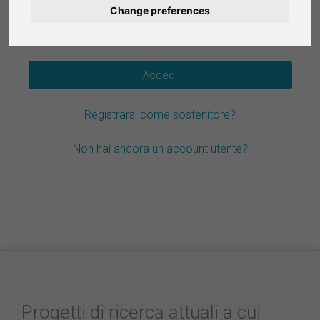
Change preferences
Deutsch
Hai dimenticato la password?
Nederlands
Español
Registrarsi come sostenitore?
Français
Non hai ancora un account utente?
Progetti di ricerca attuali a cui