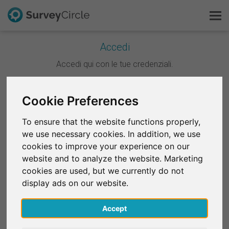
Accedi
Questo è SurveyCircle
Accedi qui con le tue credenziali.
Survey Ranking
Continua con Google
Cookie Preferences
Scopri la ricerca
To ensure that the website functions properly,
Continua con Facebook
we use necessary cookies. In addition, we use
FAQ
cookies to improve your experience on our
website and to analyze the website. Marketing
OPPURE
Registrati gratis
cookies are used, but we currently do not
E-mail
*
display ads on our website.
Accedi
Accept
English
Password
*