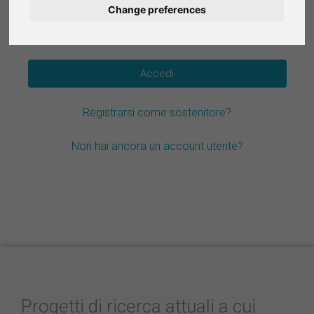
Change preferences
Deutsch
Hai dimenticato la password?
Nederlands
Español
Registrarsi come sostenitore?
Français
Non hai ancora un account utente?
Progetti di ricerca attuali a cui