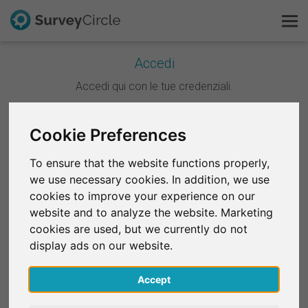
Accedi
Questo è SurveyCircle
Accedi qui con le tue credenziali.
Survey Ranking
Continua con Google
Cookie Preferences
Scopri la ricerca
To ensure that the website functions properly,
Continua con Facebook
we use necessary cookies. In addition, we use
FAQ
cookies to improve your experience on our
website and to analyze the website. Marketing
OPPURE
Registrati gratis
cookies are used, but we currently do not
E-mail
*
display ads on our website.
Accedi
Accept
English
Password
*