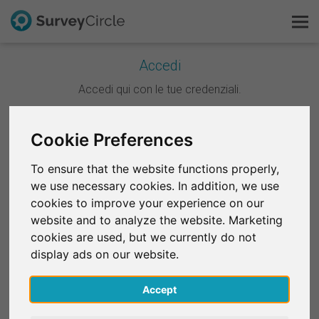
Accedi
Questo è SurveyCircle
Accedi qui con le tue credenziali.
Survey Ranking
Continua con Google
Cookie Preferences
Scopri la ricerca
To ensure that the website functions properly,
Continua con Facebook
we use necessary cookies. In addition, we use
FAQ
cookies to improve your experience on our
website and to analyze the website. Marketing
OPPURE
Registrati gratis
cookies are used, but we currently do not
E-mail
*
display ads on our website.
Accedi
Accept
English
Password
*