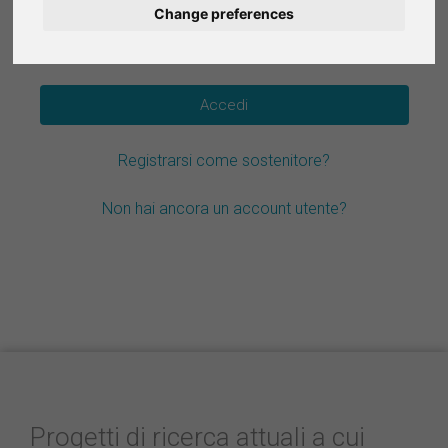
Change preferences
Deutsch
Hai dimenticato la password?
Nederlands
Español
Registrarsi come sostenitore?
Français
Non hai ancora un account utente?
Progetti di ricerca attuali a cui