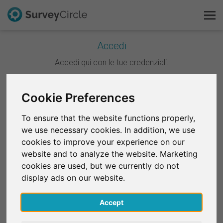
Accedi
Questo è SurveyCircle
Accedi qui con le tue credenziali.
Survey Ranking
Continua con Google
Cookie Preferences
Scopri la ricerca
To ensure that the website functions properly,
Continua con Facebook
we use necessary cookies. In addition, we use
FAQ
cookies to improve your experience on our
website and to analyze the website. Marketing
OPPURE
Registrati gratis
cookies are used, but we currently do not
E-mail
*
display ads on our website.
Accedi
Accept
English
Password
*