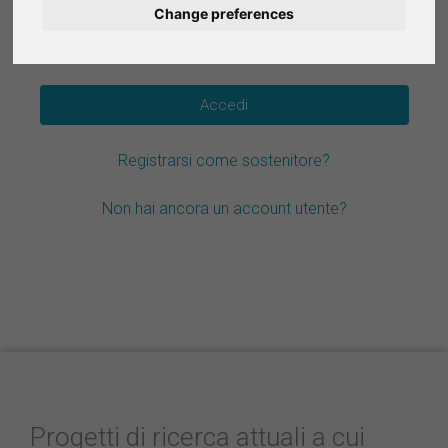
Change preferences
Deutsch
Hai dimenticato la password?
Nederlands
Español
Registrarsi come sostenitore?
Français
Non hai ancora un account utente?
Progetti di ricerca attuali a cui