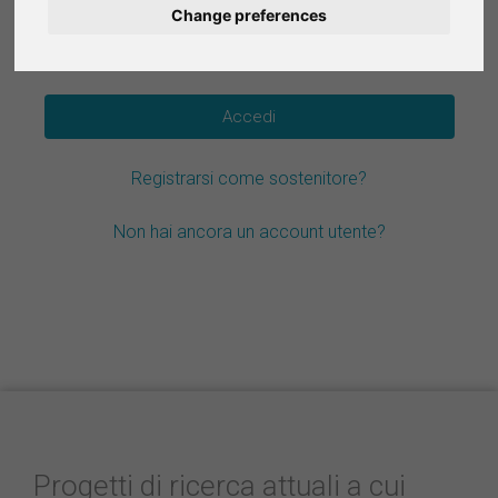
Change preferences
Deutsch
Hai dimenticato la password?
Nederlands
Español
Registrarsi come sostenitore?
Français
Non hai ancora un account utente?
Progetti di ricerca attuali a cui