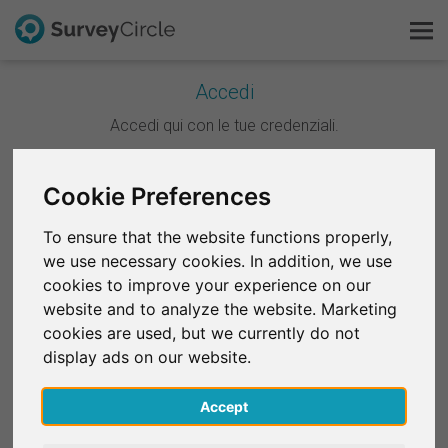
Accedi
Questo è SurveyCircle
Accedi qui con le tue credenziali.
Survey Ranking
Continua con Google
Cookie Preferences
Scopri la ricerca
To ensure that the website functions properly,
Continua con Facebook
we use necessary cookies. In addition, we use
FAQ
cookies to improve your experience on our
website and to analyze the website. Marketing
OPPURE
Registrati gratis
cookies are used, but we currently do not
E-mail
*
display ads on our website.
Accedi
Accept
English
Password
*