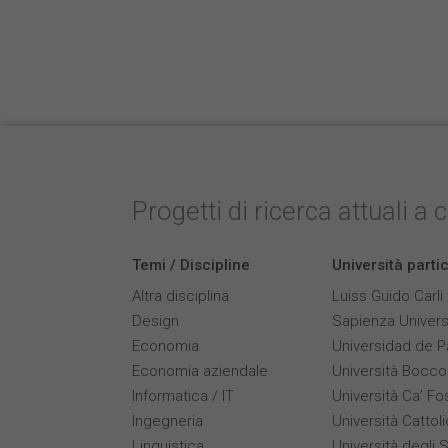
Progetti di ricerca attuali a 
Temi / Discipline
Università parti
Altra disciplina
Luiss Guido Carli
Design
Sapienza Univers
Economia
Universidad de 
Economia aziendale
Università Bocco
Informatica / IT
Università Ca’ Fo
Ingegneria
Università Cattol
Linguistica
Università degli S