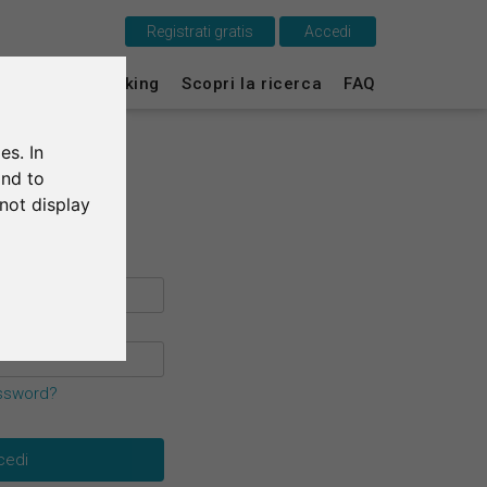
Registrati gratis
Accedi
Questo è SurveyCircle
ti
Survey Ranking
Scopri la ricerca
FAQ
Survey Ranking
es. In
Scopri la ricerca
and to
not display
FAQ
Registrati gratis
Accedi
English
assword?
Deutsch