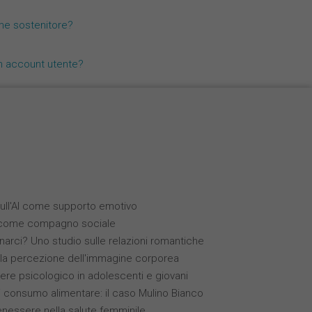
Nederlands
me sostenitore?
Español
n account utente?
Français
 sull'AI come supporto emotivo
IA) come compagno sociale
arci? Uno studio sulle relazioni romantiche
e la percezione dell'immagine corporea
sere psicologico in adolescenti e giovani
consumo alimentare: il caso Mulino Bianco
enessere nella salute femminile