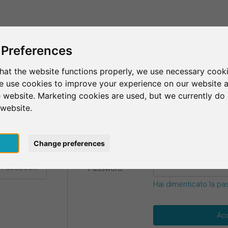
Questo è SurveyCircle
Trova partecipan
 Preferences
hat the website functions properly, we use necessary cooki
we use cookies to improve your experience on our website 
credenziali.
 website. Marketing cookies are used, but we currently do 
 website.
E-mail
*
 Google
pt
Change preferences
n Facebook
Password
*
Hai dimenticato la p