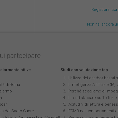
Registrarsi co
Non hai ancora u
cui partecipare
colarmente attive
Studi con valutazione top
Utilizzo dei chatbot basati
ità di Roma
L'Intelligenza Artificiale (
Palermo
Perché scegliamo di impegn
ni
I trend skincare su TikTok 
scari
Abitudini di lettura e benes
ica del Sacro Cuore
FOMO nei comportamenti di 
tudi della Campania Luigi Vanvitelli
Percezioni, esperienze e b