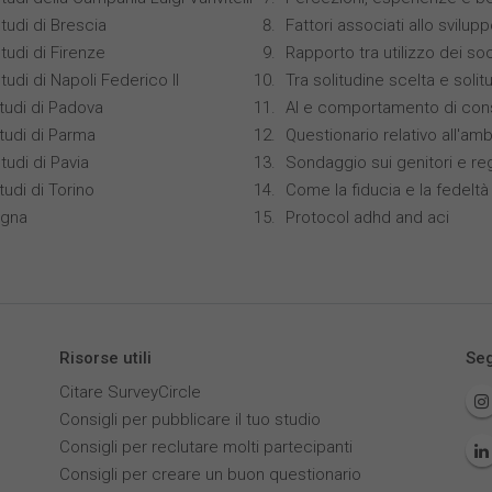
Studi di Brescia
Fattori associati allo svilup
tudi di Firenze
Rapporto tra utilizzo dei so
tudi di Napoli Federico II
Tra solitudine scelta e soli
studi di Padova
AI e comportamento di con
studi di Parma
Questionario relativo all'amb
tudi di Pavia
Sondaggio sui genitori e re
tudi di Torino
Come la fiducia e la fedeltà
ogna
Protocol adhd and aci
Risorse utili
Seg
Citare SurveyCircle
Consigli per pubblicare il tuo studio
Consigli per reclutare molti partecipanti
Consigli per creare un buon questionario