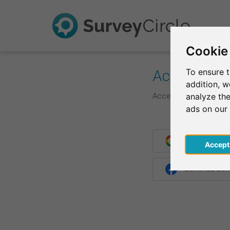
Cookie
Accedi
To ensure t
addition, 
Accedi qui con le tue 
analyze the
ads on our
Continua con
Acce
Continua co