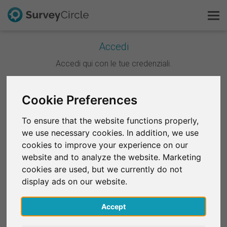
Accedi
Questo è SurveyCircle
Accedi qui con le tue credenziali.
Survey Ranking
Continua con Google
Cookie Preferences
Scopri la ricerca
To ensure that the website functions properly,
Continua con Facebook
we use necessary cookies. In addition, we use
FAQ
cookies to improve your experience on our
website and to analyze the website. Marketing
OPPURE
Registrati gratis
cookies are used, but we currently do not
E-mail
*
display ads on our website.
Accedi
Accept
English
Password
*