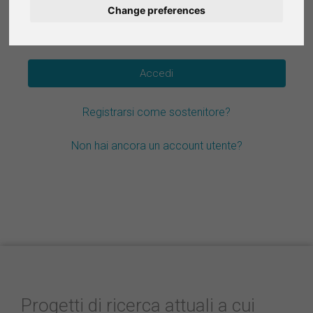
Change preferences
Deutsch
Hai dimenticato la password?
Nederlands
Español
Registrarsi come sostenitore?
Français
Non hai ancora un account utente?
Progetti di ricerca attuali a cui