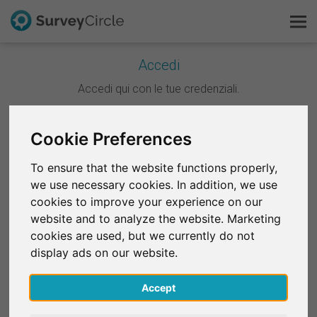
Accedi
Questo è SurveyCircle
Accedi qui con le tue credenziali.
Survey Ranking
Cookie Preferences
Continua con Google
Scopri la ricerca
To ensure that the website functions properly,
Continua con Facebook
we use necessary cookies. In addition, we use
FAQ
cookies to improve your experience on our
website and to analyze the website. Marketing
OPPURE
Registrati gratis
cookies are used, but we currently do not
E-mail
*
display ads on our website.
Accedi
Accept
English
Password
*