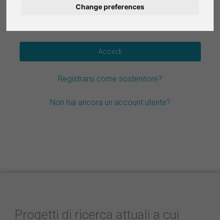
Change preferences
Deutsch
Hai dimenticato la password?
Nederlands
Español
Registrarsi come sostenitore?
Français
Non hai ancora un account utente?
Progetti di ricerca attuali a cui