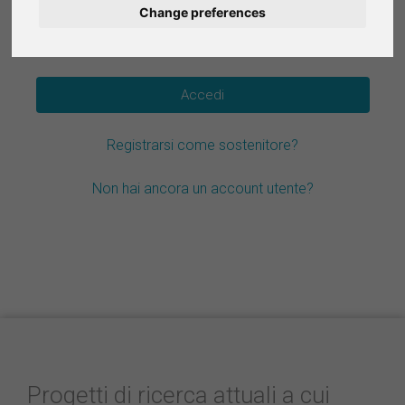
Change preferences
Deutsch
Hai dimenticato la password?
Nederlands
Español
Registrarsi come sostenitore?
Français
Non hai ancora un account utente?
Progetti di ricerca attuali a cui