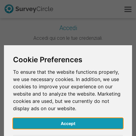
Accedi
Questo è SurveyCircle
Accedi qui con le tue credenziali.
Survey Ranking
Cookie Preferences
Continua con Google
Scopri la ricerca
To ensure that the website functions properly,
Continua con Facebook
we use necessary cookies. In addition, we use
FAQ
cookies to improve your experience on our
website and to analyze the website. Marketing
OPPURE
Registrati gratis
cookies are used, but we currently do not
E-mail
*
display ads on our website.
Accedi
Accept
English
Password
*