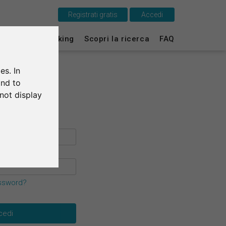
Registrati gratis
Accedi
Questo è SurveyCircle
ti
Survey Ranking
Scopri la ricerca
FAQ
Survey Ranking
es. In
Scopri la ricerca
and to
not display
FAQ
Registrati gratis
Accedi
English
assword?
Deutsch