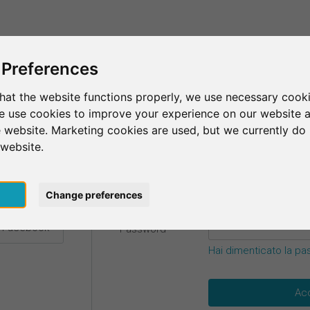
Questo è SurveyCircle
Trova partecipan
 Preferences
hat the website functions properly, we use necessary cooki
we use cookies to improve your experience on our website 
credenziali.
 website. Marketing cookies are used, but we currently do 
 website.
E-mail
*
 Google
pt
Change preferences
n Facebook
Password
*
Hai dimenticato la p