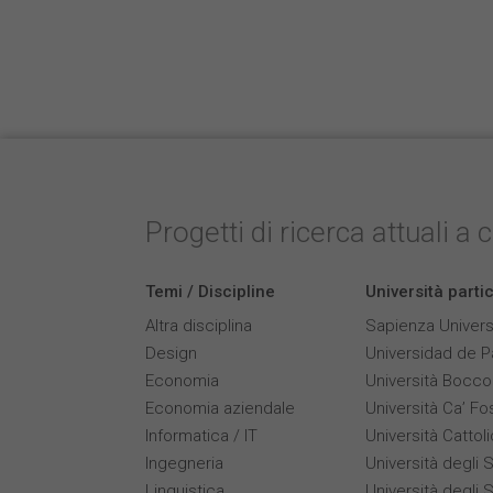
Progetti di ricerca attuali a 
Temi / Discipline
Università parti
Altra disciplina
Sapienza Univers
Design
Universidad de 
Economia
Università Bocco
Economia aziendale
Università Ca’ Fo
Informatica / IT
Università Cattol
Ingegneria
Università degli S
Linguistica
Università degli S