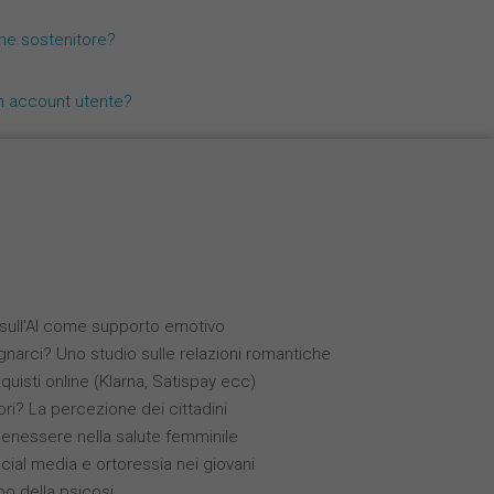
Nederlands
me sostenitore?
Español
n account utente?
Français
i sull'AI come supporto emotivo
narci? Uno studio sulle relazioni romantiche
quisti online (Klarna, Satispay ecc)
ori? La percezione dei cittadini
benessere nella salute femminile
ocial media e ortoressia nei giovani
ppo della psicosi