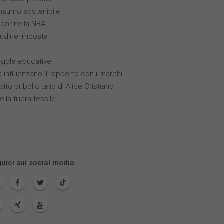
nsumo sostenibile
ador nella NBA
itudine imposta
egole educative
à influenzano il rapporto con i marchi
bito pubblicitario di Alice Cristiano
ella filiera tessile
uici sui social media