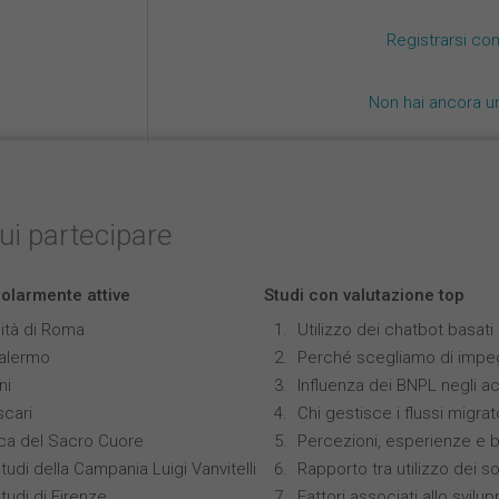
Registrarsi co
Non hai ancora u
cui partecipare
colarmente attive
Studi con valutazione top
ità di Roma
Utilizzo dei chatbot basat
Palermo
Perché scegliamo di impeg
ni
Influenza dei BNPL negli ac
scari
Chi gestisce i flussi migrat
ica del Sacro Cuore
Percezioni, esperienze e 
tudi della Campania Luigi Vanvitelli
Rapporto tra utilizzo dei s
tudi di Firenze
Fattori associati allo svilu