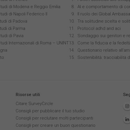
Studi di Modena e Reggio Emilia
AI e comportamento di co
tudi di Napoli Federico II
Il ruolo dei Global Ambass
studi di Padova
Tra solitudine scelta e sol
studi di Parma
Protocol adhd and aci
tudi di Pavia
Sondaggio sui genitori e r
Studi Internazionali di Roma – UNINT
Come la fiducia e la fedelt
ogna
Questionario relativo all'am
nto
Sostenibilità: tracciabilità d
Risorse utili
Seg
Citare SurveyCircle
Consigli per pubblicare il tuo studio
Consigli per reclutare molti partecipanti
Consigli per creare un buon questionario