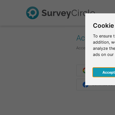
Cookie
Accedi
To ensure t
addition, 
Accedi qui con le tue 
analyze the
ads on our
Continua con
Acce
Continua co