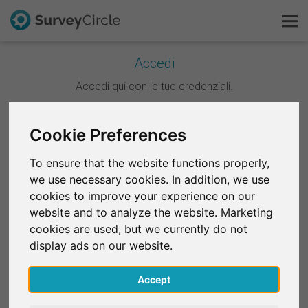
Accedi
Questo è SurveyCircle
Accedi qui con le tue credenziali.
Survey Ranking
Continua con Google
Cookie Preferences
Scopri la ricerca
To ensure that the website functions properly,
Continua con Facebook
we use necessary cookies. In addition, we use
FAQ
cookies to improve your experience on our
website and to analyze the website. Marketing
OPPURE
Registrati gratis
cookies are used, but we currently do not
E-mail
*
display ads on our website.
Accedi
Accept
English
Password
*