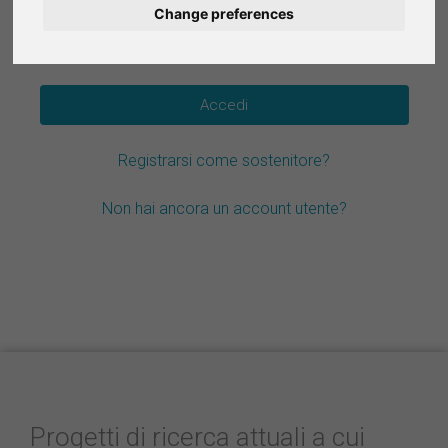
Change preferences
Deutsch
Hai dimenticato la password?
Nederlands
Español
Registrarsi come sostenitore?
Français
Non hai ancora un account utente?
Progetti di ricerca attuali a cui