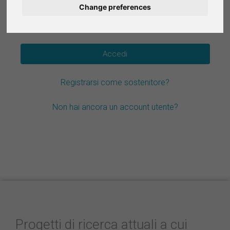
Change preferences
Deutsch
Hai dimenticato la password?
Nederlands
Español
Registrarsi come sostenitore?
Français
Non hai ancora un account utente?
Progetti di ricerca attuali a cui