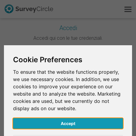
Accedi
Questo è SurveyCircle
Accedi qui con le tue credenziali.
Survey Ranking
Continua con Google
Cookie Preferences
Scopri la ricerca
To ensure that the website functions properly,
Continua con Facebook
we use necessary cookies. In addition, we use
FAQ
cookies to improve your experience on our
website and to analyze the website. Marketing
OPPURE
Registrati gratis
cookies are used, but we currently do not
E-mail
*
display ads on our website.
Accedi
Accept
English
Password
*