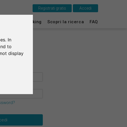
Registrati gratis
Accedi
Questo è SurveyCircle
ti
Survey Ranking
Scopri la ricerca
FAQ
Survey Ranking
es. In
Scopri la ricerca
and to
not display
FAQ
Registrati gratis
Accedi
English
assword?
Deutsch