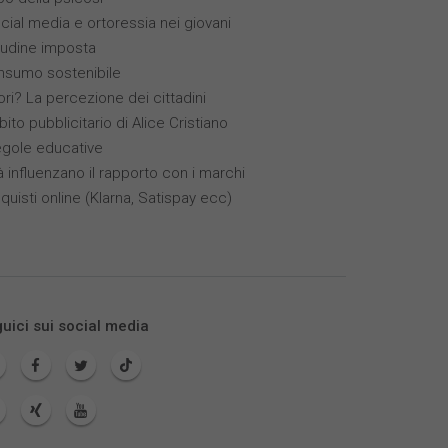
ocial media e ortoressia nei giovani
itudine imposta
nsumo sostenibile
ori? La percezione dei cittadini
bito pubblicitario di Alice Cristiano
egole educative
à influenzano il rapporto con i marchi
quisti online (Klarna, Satispay ecc)
uici sui social media