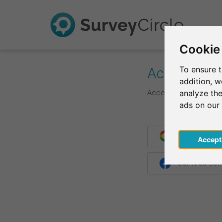
Cookie
Accedi
To ensure t
addition, 
Accedi qui con le tue 
analyze the
ads on our
Continua con
Acce
Continua co