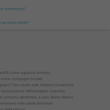
Nederlands
me sostenitore?
Español
n account utente?
Français
i sull'AI come supporto emotivo
(IA) come compagno sociale
narci? Uno studio sulle relazioni romantiche
 e la percezione dell'immagine corporea
 consumo alimentare: il caso Mulino Bianco
benessere nella salute femminile
ppo della psicosi