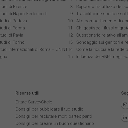
tudi di Firenze
Rapporto tra utilizzo dei s
tudi di Napoli Federico II
Tra solitudine scelta e sol
studi di Padova
AI e comportamento di co
studi di Parma
Chi gestisce i flussi migrat
tudi di Pavia
Questionario relativo all'am
tudi di Torino
Sondaggio sui genitori e r
Studi Internazionali di Roma – UNINT
Come la fiducia e la fedelt
ogna
Influenza dei BNPL negli ac
Risorse utili
Seg
Citare SurveyCircle
Consigli per pubblicare il tuo studio
Consigli per reclutare molti partecipanti
Consigli per creare un buon questionario