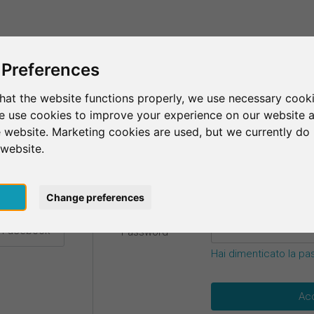
Questo è SurveyCircle
Trova partecipan
 Preferences
hat the website functions properly, we use necessary cooki
we use cookies to improve your experience on our website 
credenziali.
 website. Marketing cookies are used, but we currently do 
 website.
E-mail
*
 Google
pt
Change preferences
n Facebook
Password
*
Hai dimenticato la p