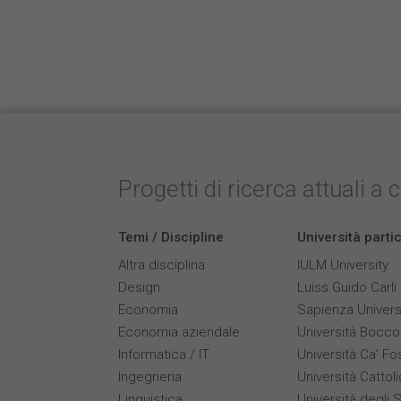
Progetti di ricerca attuali a 
Temi / Discipline
Università parti
Altra disciplina
IULM University
Design
Luiss Guido Carli
Economia
Sapienza Univers
Economia aziendale
Università Bocco
Informatica / IT
Università Ca’ Fo
Ingegneria
Università Cattol
Linguistica
Università degli S