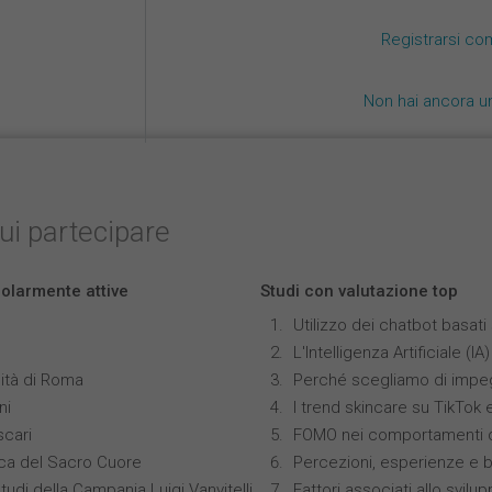
Registrarsi co
Non hai ancora u
cui partecipare
colarmente attive
Studi con valutazione top
Utilizzo dei chatbot basat
L'Intelligenza Artificiale 
ità di Roma
Perché scegliamo di impeg
ni
I trend skincare su TikTok
scari
FOMO nei comportamenti di
ica del Sacro Cuore
Percezioni, esperienze e 
tudi della Campania Luigi Vanvitelli
Fattori associati allo svilu