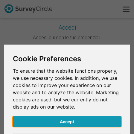
Accedi
Questo è SurveyCircle
Accedi qui con le tue credenziali.
Survey Ranking
Continua con Google
Cookie Preferences
Scopri la ricerca
To ensure that the website functions properly,
Continua con Facebook
we use necessary cookies. In addition, we use
FAQ
cookies to improve your experience on our
website and to analyze the website. Marketing
OPPURE
Registrati gratis
cookies are used, but we currently do not
E-mail
*
display ads on our website.
Accedi
Accept
English
Password
*