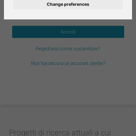
Change preferences
Deutsch
Hai dimenticato la password?
Nederlands
Español
Registrarsi come sostenitore?
Français
Non hai ancora un account utente?
Progetti di ricerca attuali a cui