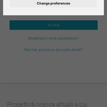
Change preferences
Deutsch
Hai dimenticato la password?
Nederlands
Español
Registrarsi come sostenitore?
Français
Non hai ancora un account utente?
Progetti di ricerca attuali a cui