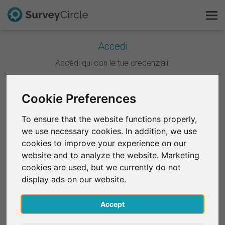
Accedi
Questo è SurveyCircle
Accedi qui con le tue credenziali.
Survey Ranking
Continua con Google
Cookie Preferences
Scopri la ricerca
To ensure that the website functions properly,
Continua con Facebook
we use necessary cookies. In addition, we use
FAQ
cookies to improve your experience on our
website and to analyze the website. Marketing
OPPURE
Registrati gratis
cookies are used, but we currently do not
E-mail
*
display ads on our website.
Accedi
Accept
English
Password
*