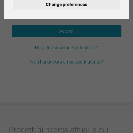
Change preferences
Deutsch
Hai dimenticato la password?
Nederlands
Español
Registrarsi come sostenitore?
Français
Non hai ancora un account utente?
Progetti di ricerca attuali a cui