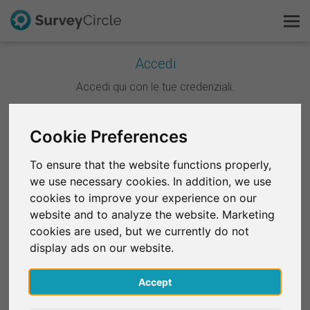
Accedi
Questo è SurveyCircle
Accedi qui con le tue credenziali.
Survey Ranking
Continua con Google
Cookie Preferences
Scopri la ricerca
To ensure that the website functions properly,
Continua con Facebook
we use necessary cookies. In addition, we use
FAQ
cookies to improve your experience on our
website and to analyze the website. Marketing
OPPURE
Registrati gratis
cookies are used, but we currently do not
E-mail
*
display ads on our website.
Accedi
Accept
English
Password
*