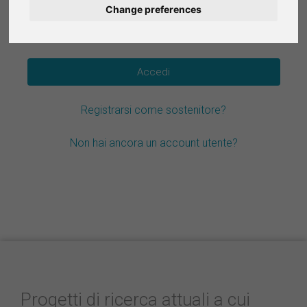
Change preferences
Deutsch
Hai dimenticato la password?
Nederlands
Español
Registrarsi come sostenitore?
Français
Non hai ancora un account utente?
Progetti di ricerca attuali a cui