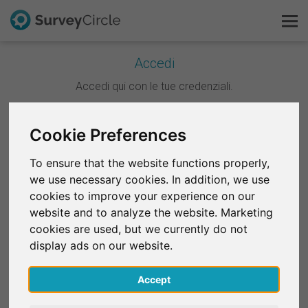
Accedi
Questo è SurveyCircle
Accedi qui con le tue credenziali.
Survey Ranking
Cookie Preferences
Continua con Google
Scopri la ricerca
To ensure that the website functions properly,
Continua con Facebook
we use necessary cookies. In addition, we use
FAQ
cookies to improve your experience on our
website and to analyze the website. Marketing
OPPURE
Registrati gratis
cookies are used, but we currently do not
E-mail
*
display ads on our website.
Accedi
Accept
English
Password
*