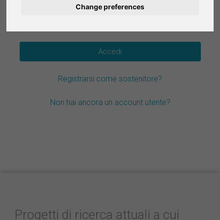
Change preferences
Deutsch
Hai dimenticato la password?
Nederlands
Español
Registrarsi come sostenitore?
Français
Non hai ancora un account utente?
Progetti di ricerca attuali a cui