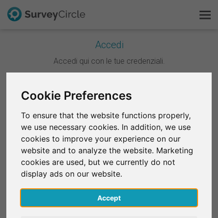
Accedi
Questo è SurveyCircle
Accedi qui con le tue credenziali.
Survey Ranking
Continua con Google
Cookie Preferences
Scopri la ricerca
To ensure that the website functions properly,
Continua con Facebook
we use necessary cookies. In addition, we use
FAQ
cookies to improve your experience on our
website and to analyze the website. Marketing
OPPURE
Registrati gratis
cookies are used, but we currently do not
E-mail
*
display ads on our website.
Accedi
Accept
English
Password
*