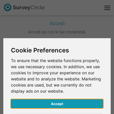
Accedi
Questo è SurveyCircle
Accedi qui con le tue credenziali.
Survey Ranking
Continua con Google
Cookie Preferences
Scopri la ricerca
To ensure that the website functions properly,
Continua con Facebook
we use necessary cookies. In addition, we use
FAQ
cookies to improve your experience on our
website and to analyze the website. Marketing
OPPURE
Registrati gratis
cookies are used, but we currently do not
E-mail
*
display ads on our website.
Accedi
Accept
English
Password
*