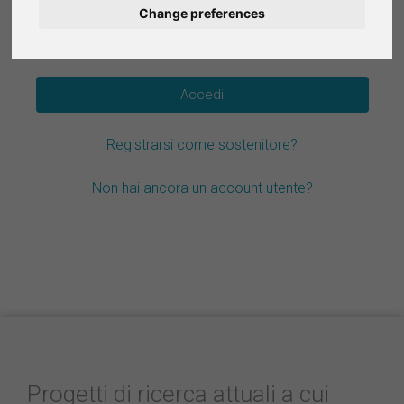
Change preferences
Deutsch
Hai dimenticato la password?
Nederlands
Español
Registrarsi come sostenitore?
Français
Non hai ancora un account utente?
Progetti di ricerca attuali a cui