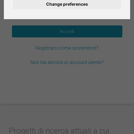
Change preferences
Deutsch
Hai dimenticato la password?
Nederlands
Español
Registrarsi come sostenitore?
Français
Non hai ancora un account utente?
Progetti di ricerca attuali a cui