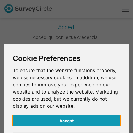
Accedi
Questo è SurveyCircle
Accedi qui con le tue credenziali.
Survey Ranking
Continua con Google
Cookie Preferences
Scopri la ricerca
To ensure that the website functions properly,
Continua con Facebook
we use necessary cookies. In addition, we use
FAQ
cookies to improve your experience on our
website and to analyze the website. Marketing
OPPURE
Registrati gratis
cookies are used, but we currently do not
E-mail
*
display ads on our website.
Accedi
Accept
English
Password
*